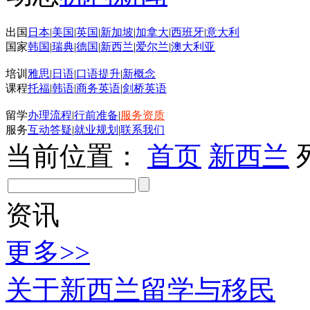
出国
日本
|
美国
|
英国
|
新加坡
|
加拿大
|
西班牙
|
意大利
国家
韩国
|
瑞典
|
德国
|
新西兰
|
爱尔兰
|
澳大利亚
培训
雅思
|
日语
|
口语提升
|
新概念
课程
托福
|
韩语
|
商务英语
|
剑桥英语
留学
办理流程
|
行前准备
|
服务资质
服务
互动答疑
|
就业规划
|
联系我们
当前位置：
首页
新西兰
资讯
更多>>
关于新西兰留学与移民