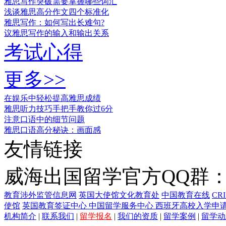
雅思写作突破需要掌握哪些词汇
浅谈雅思高分作文四个标准化
雅思写作：如何写出长难句?
议雅思写作的输入和输出关系
考试心得
更多>>
在娱乐中轻松提高雅思成绩
雅思听力技巧手把手教你过6分
注意口语中的细节问题
雅思口语高分秘诀：画面感
友情链接
威海出国留学官方QQ群：21
教育涉外监管信息网
英国大使馆文化教育处
中国教育在线
CR
使馆
英国教育签证中心
中国留学服务中心
西班牙高校入学申
机构简介
|
联系我们
|
留学报名
|
我们的资质
|
留学案例
|
留学动