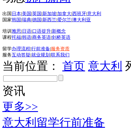
出国
日本
|
美国
|
英国
|
新加坡
|
加拿大
|
西班牙
|
意大利
国家
韩国
|
瑞典
|
德国
|
新西兰
|
爱尔兰
|
澳大利亚
培训
雅思
|
日语
|
口语提升
|
新概念
课程
托福
|
韩语
|
商务英语
|
剑桥英语
留学
办理流程
|
行前准备
|
服务资质
服务
互动答疑
|
就业规划
|
联系我们
当前位置：
首页
意大利
资讯
更多>>
意大利留学行前准备