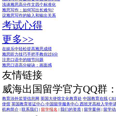
浅谈雅思高分作文四个标准化
雅思写作：如何写出长难句?
议雅思写作的输入和输出关系
考试心得
更多>>
在娱乐中轻松提高雅思成绩
雅思听力技巧手把手教你过6分
注意口语中的细节问题
雅思口语高分秘诀：画面感
友情链接
威海出国留学官方QQ群：21
教育涉外监管信息网
英国大使馆文化教育处
中国教育在线
CR
使馆
英国教育签证中心
中国留学服务中心
西班牙高校入学申
机构简介
|
联系我们
|
留学报名
|
我们的资质
|
留学案例
|
留学动