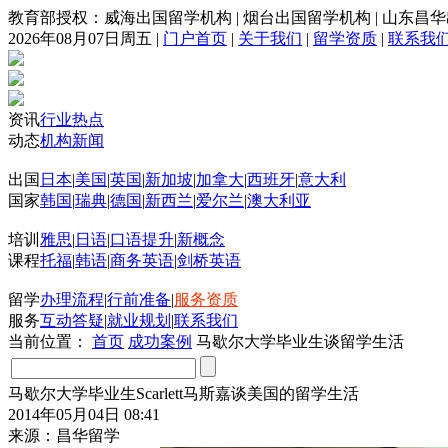
教育部授权：威海出国留学机构
|
烟台出国留学机构
|
山东昌华
2026年08月07日周五
|
门户首页
|
关于我们
|
留学资质
|
联系我
资讯
行业热点
动态
机构新闻
出国
日本
|
美国
|
英国
|
新加坡
|
加拿大
|
西班牙
|
意大利
国家
韩国
|
瑞典
|
德国
|
新西兰
|
爱尔兰
|
澳大利亚
培训
雅思
|
日语
|
口语提升
|
新概念
课程
托福
|
韩语
|
商务英语
|
剑桥英语
留学
办理流程
|
行前准备
|
服务资质
服务
互动答疑
|
就业规划
|
联系我们
当前位置：
首页
成功案例
马歇尔大学毕业生谈留学生活
马歇尔大学毕业生Scarlett马斯嘉谈美国的留学生活
2014年05月04日 08:41
来源：昌华留学