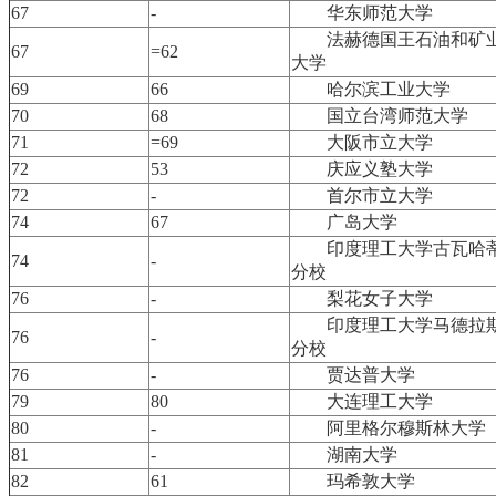
67
-
华东师范大学
法赫德国王石油和矿
67
=62
大学
69
66
哈尔滨工业大学
70
68
国立台湾师范大学
71
=69
大阪市立大学
72
53
庆应义塾大学
72
-
首尔市立大学
74
67
广岛大学
印度理工大学古瓦哈
74
-
分校
76
-
梨花女子大学
印度理工大学马德拉
76
-
分校
76
-
贾达普大学
79
80
大连理工大学
80
-
阿里格尔穆斯林大学
81
-
湖南大学
82
61
玛希敦大学