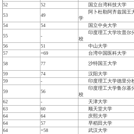
52
52
国立台湾科技大学
阿卜杜勒阿齐兹国王
53
49
学
54
54
国立中央大学
印度理工大学坎普尔
55
-
校
56
51
中山大学
57
=69
台湾中国医科大学
沙特国王大学
58
77
59
74
汉阳大学
59
-
印度理工大学德里分
印度理工大学鲁尔基
59
56
校
62
-
天津大学
63
60
顺天堂大学
64
64
庆熙大学
64
57
早稻田大学
64
=58
武汉大学