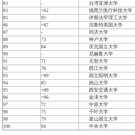
83
-
台湾亚洲大学
83
=62
德黑兰医疗科技大学
85
95
伊斯法罕理工大学
86
=87
贝鲁特美国大学
87
-
同济大学
88
73
神户大学
89
84
庆北国立大学
90
-
尼赫鲁大学
91
71
元智大学
92
78
西江大学
93
=89
国立阳明大学
94
85
岗山大学
95
=89
西安交通大学
96
=96
金泽大学
97
72
中原大学
98
75
千叶大学
98
79
釜山国立大学
100
94
中央大学