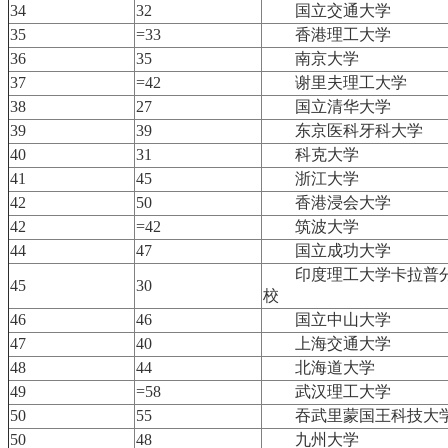
34
32
国立交通大学
35
=33
香港理工大学
36
35
南京大学
37
=42
谢里夫理工大学
38
27
国立清华大学
39
39
东京医科牙科大学
40
31
科克大学
41
45
浙江大学
42
50
香港浸会大学
42
=42
筑波大学
44
47
国立成功大学
印度理工大学卡拉普
45
30
校
46
46
国立中山大学
47
40
上海交通大学
48
44
北海道大学
49
=58
武汉理工大学
50
55
吞武里蒙国王科技大
50
48
九州大学