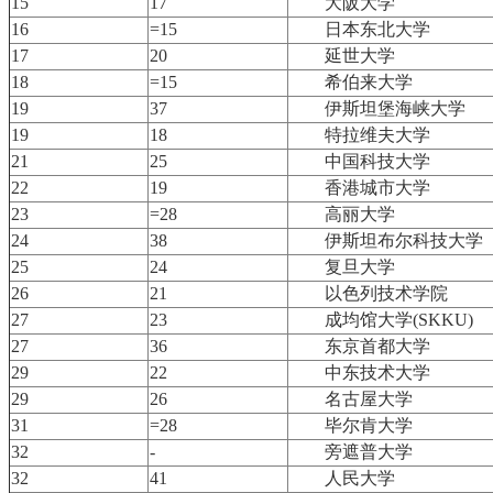
15
17
大阪大学
16
=15
日本东北大学
17
20
延世大学
18
=15
希伯来大学
19
37
伊斯坦堡海峡大学
19
18
特拉维夫大学
21
25
中国科技大学
22
19
香港城市大学
23
=28
高丽大学
24
38
伊斯坦布尔科技大学
25
24
复旦大学
26
21
以色列技术学院
27
23
成均馆大学(SKKU)
27
36
东京首都大学
29
22
中东技术大学
29
26
名古屋大学
31
=28
毕尔肯大学
32
-
旁遮普大学
32
41
人民大学