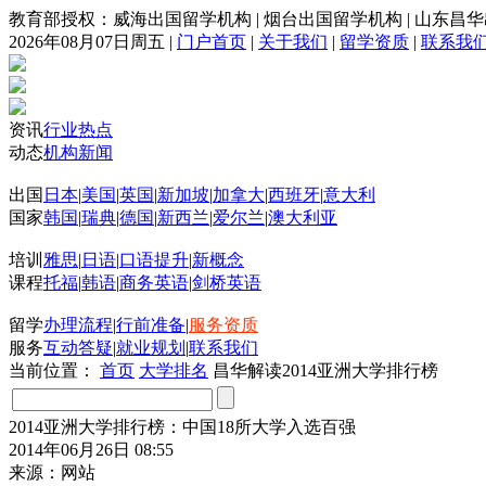
教育部授权：威海出国留学机构
|
烟台出国留学机构
|
山东昌华
2026年08月07日周五
|
门户首页
|
关于我们
|
留学资质
|
联系我
资讯
行业热点
动态
机构新闻
出国
日本
|
美国
|
英国
|
新加坡
|
加拿大
|
西班牙
|
意大利
国家
韩国
|
瑞典
|
德国
|
新西兰
|
爱尔兰
|
澳大利亚
培训
雅思
|
日语
|
口语提升
|
新概念
课程
托福
|
韩语
|
商务英语
|
剑桥英语
留学
办理流程
|
行前准备
|
服务资质
服务
互动答疑
|
就业规划
|
联系我们
当前位置：
首页
大学排名
昌华解读2014亚洲大学排行榜
2014亚洲大学排行榜：中国18所大学入选百强
2014年06月26日 08:55
来源：网站